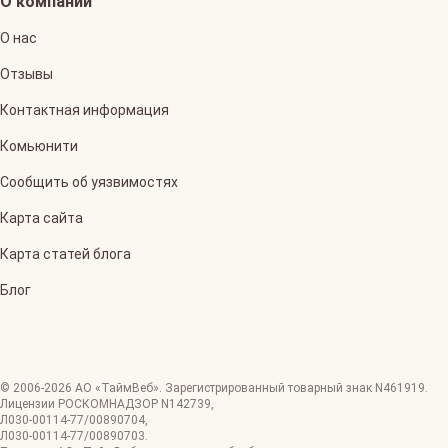
О компании
О нас
Отзывы
Контактная информация
Комьюнити
Сообщить об уязвимостях
Карта сайта
Карта статей блога
Блог
© 2006-
2026
АО «ТаймВеб»
.
Зарегистрированный товарный знак N461919.
Лицензии РОСКОМНАДЗОР
N142739
,
Л030-00114-77/00890704
,
Л030-00114-77/00890703
.