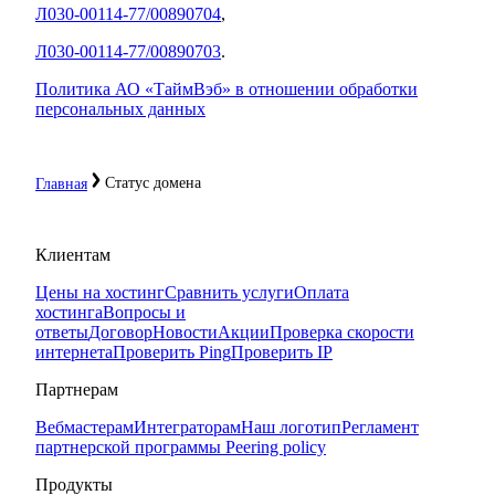
Л030-00114-77/00890704
,
Л030-00114-77/00890703
.
Политика АО «ТаймВэб» в отношении обработки
персональных данных
Статус домена
Главная
Клиентам
Цены на хостинг
Сравнить услуги
Оплата
хостинга
Вопросы и
ответы
Договор
Новости
Акции
Проверка скорости
интернета
Проверить Ping
Проверить IP
Партнерам
Вебмастерам
Интеграторам
Наш логотип
Регламент
партнерской программы
Peering policy
Продукты