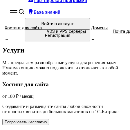
Партнёрская программа
База знаний
Войти
в аккаунт
Хостинг для сайта
Домены
VDS и VPS серверы
Почта д
Регистрация
Услуги
Мы предлагаем разнообразные услуги для решения задач.
Нужную опцию можно подключить и отключить в любой
момент.
Хостинг для сайта
от
180
₽
/ месяц
Создавайте и размещайте сайты любой сложности —
от простых визиток до больших магазинов на 1С-Битрикс
Попробовать бесплатно