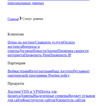
персональных данных
Статус домена
Главная
Клиентам
Цены на хостинг
Сравнить услуги
Оплата
хостинга
Вопросы и
ответы
Договор
Новости
Акции
Проверка скорости
интернета
Проверить Ping
Проверить IP
Партнерам
Вебмастерам
Интеграторам
Наш логотип
Регламент
партнерской программы
Peering policy
Продукты
Хостинг
VDS и VPS
Почта для
бизнеса
Домены
Выделенные серверы
Виджет отзывов
для сайта
Конструктор сайтов
Ускоритель сайтов